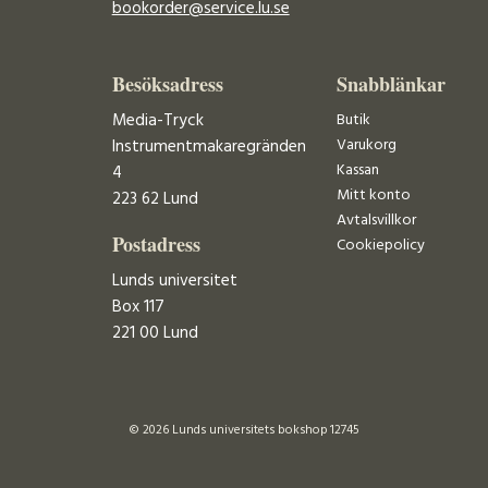
bookorder@service.lu.se
Besöksadress
Snabblänkar
Media-Tryck
Butik
Varukorg
Instrumentmakaregränden
Kassan
4
Mitt konto
223 62 Lund
Avtalsvillkor
Postadress
Cookiepolicy
Lunds universitet
Box 117
221 00 Lund
© 2026 Lunds universitets bokshop 12745