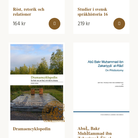
Röst, retorik och
Studier i svensk
relationer
språkhistoria 16
164
kr
219
kr
AbuÌ„ Bakr
Dramaencyklopedin
MuhÌ£ammad ibn