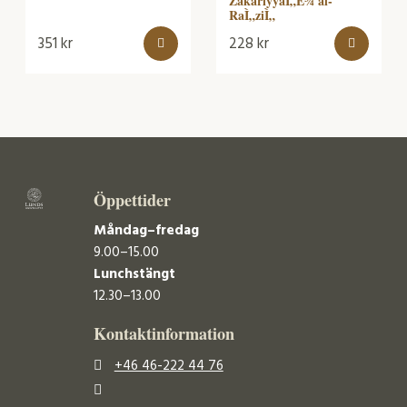
ZakariyyaÌ„Ê¾ al-
RaÌ„ziÌ„
351
kr
228
kr
Öppettider
Måndag–fredag
9.00–15.00
Lunchstängt
12.30–13.00
Kontaktinformation
+46 46-222 44 76