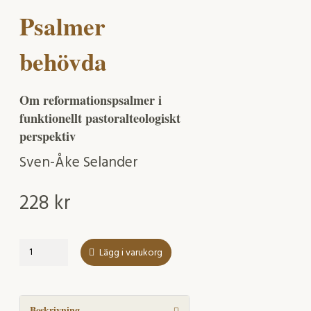
Psalmer
behövda
Om reformationspsalmer i
funktionellt pastoralteologiskt
perspektiv
Sven-Åke Selander
228
kr
Psalmer
Lägg i varukorg
behövda
mängd
Beskrivning