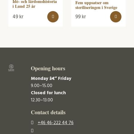
Idé- och lärdomshistoria
Fem uppsatser om
i Lund 25 år
steriliseringen i Sverige
49
kr
99
kr
Opening hours
Monday â€“ Friday
9.00–15.00
Closed for lunch
12.30–13.00
Contact details
+46 46-222 44 76