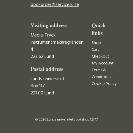
bookorder@service.lu.se
Visiting address
Quick
links
Media-Tryck
Instrumentmakaregränden
Shop
4
Cart
223 62 Lund
Checkout
My Account
Postal address
Terms &
Conditions
Lunds universitet
Cookie Policy
Box 117
221 00 Lund
© 2026 Lunds universitets bokshop 12747