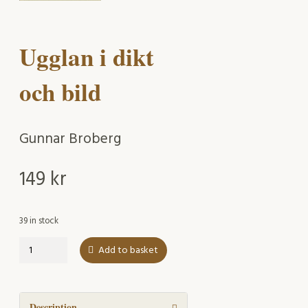
Ugglan i dikt
och bild
Gunnar Broberg
149
kr
39 in stock
Ugglan
Add to basket
i
dikt
och
bild
Description