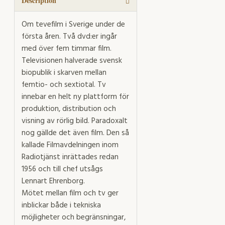
filmare
Description
quantity
Om tevefilm i Sverige under de
första åren. Två dvd:er ingår
med över fem timmar film.
Televisionen halverade svensk
biopublik i skarven mellan
femtio- och sextiotal. Tv
innebar en helt ny plattform för
produktion, distribution och
visning av rörlig bild. Paradoxalt
nog gällde det även film. Den så
kallade Filmavdelningen inom
Radiotjänst inrättades redan
1956 och till chef utsågs
Lennart Ehrenborg.
Mötet mellan film och tv ger
inblickar både i tekniska
möjligheter och begränsningar,