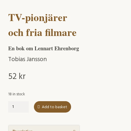
TV-pionjärer
och fria filmare
En bok om Lennart Ehrenborg
Tobias Jansson
52
kr
18 in stock
TV-
Add to basket
pionjärer
och
fria