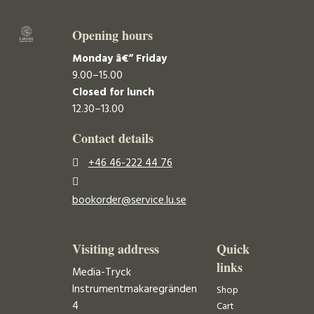
Opening hours
Monday â€“ Friday
9.00–15.00
Closed for lunch
12.30–13.00
Contact details
+46 46-222 44 76
bookorder@service.lu.se
Visiting address
Quick
links
Media-Tryck
Instrumentmakaregränden
Shop
4
Cart