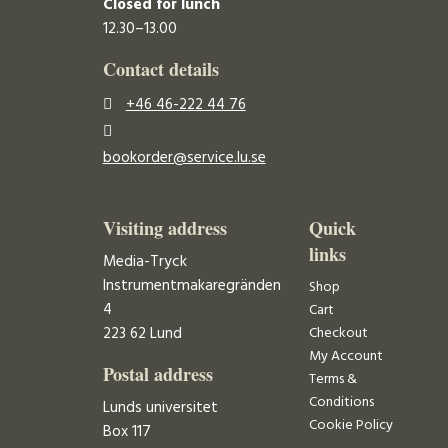
Closed for lunch
12.30–13.00
Contact details
+46 46-222 44 76
bookorder@service.lu.se
Visiting address
Quick
links
Media-Tryck
Instrumentmakaregränden
Shop
4
Cart
223 62 Lund
Checkout
My Account
Postal address
Terms &
Conditions
Lunds universitet
Cookie Policy
Box 117