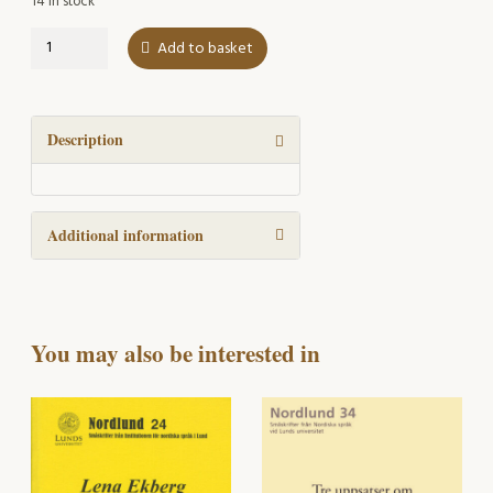
14 in stock
Språket
Add to basket
hos
ungdomar
i
en
Description
flerspråkig
miljö
i
Additional information
Malmö
quantity
You may also be interested in