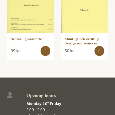
Muntligt och skriftligt i
Syntax i gränssnittet
Sverige och svenskan
99
kr
50
kr
Opening hours
Monday â€“ Friday
9.00–15.00