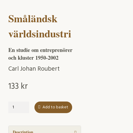
Småländsk
världsindustri
En studie om entreprenörer
och kluster 1950-2002
Carl Johan Roubert
133
kr
Småländsk
Add to basket
världsindustri
quantity
Description