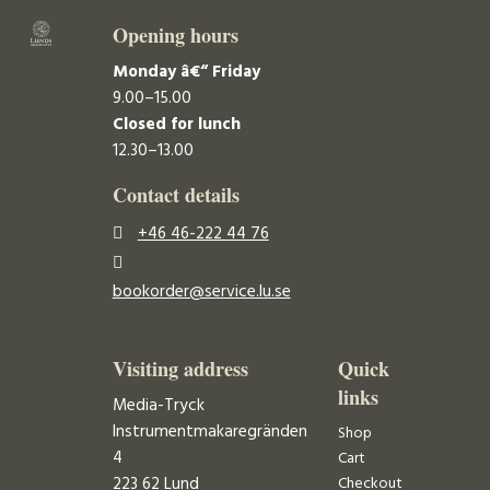
Opening hours
Monday â€“ Friday
9.00–15.00
Closed for lunch
12.30–13.00
Contact details
+46 46-222 44 76
bookorder@service.lu.se
Visiting address
Quick
links
Media-Tryck
Instrumentmakaregränden
Shop
4
Cart
223 62 Lund
Checkout