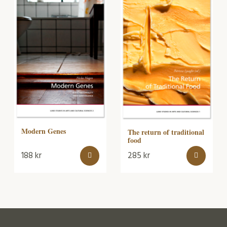
Modern Genes
The return of traditional
food
188
kr
285
kr