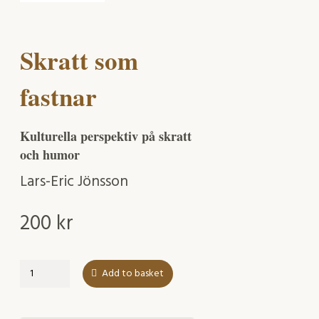
Skratt som
fastnar
Kulturella perspektiv på skratt
och humor
Lars-Eric Jönsson
200
kr
Skratt
Add to basket
som
fastnar
quantity