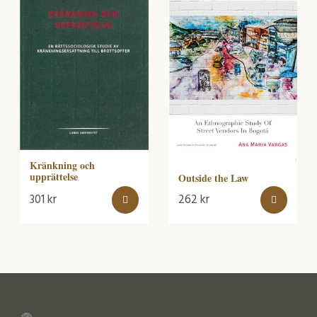
Kränkning och
upprättelse
Outside the Law
301
kr
262
kr