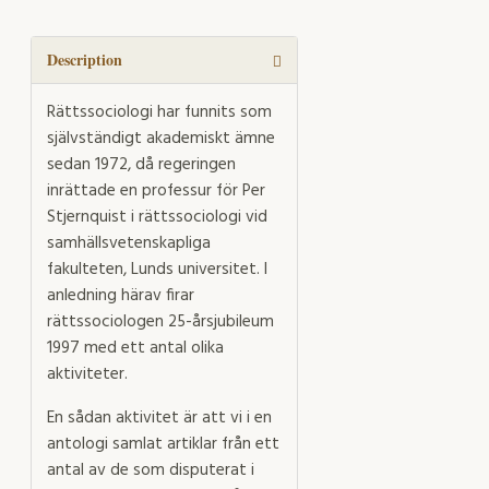
då
och
nu
Description
quantity
Rättssociologi har funnits som
självständigt akademiskt ämne
sedan 1972, då regeringen
inrättade en professur för Per
Stjernquist i rättssociologi vid
samhällsvetenskapliga
fakulteten, Lunds universitet. I
anledning härav firar
rättssociologen 25-årsjubileum
1997 med ett antal olika
aktiviteter.
En sådan aktivitet är att vi i en
antologi samlat artiklar från ett
antal av de som disputerat i