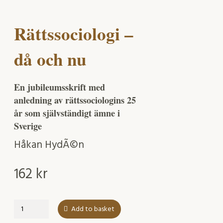
Rättssociologi –
då och nu
En jubileumsskrift med
anledning av rättssociologins 25
år som självständigt ämne i
Sverige
Håkan HydÃ©n
162
kr
Rättssociologi
Add to basket
–