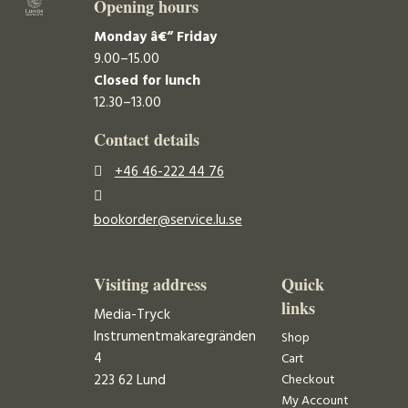
Opening hours
Monday â€“ Friday
9.00–15.00
Closed for lunch
12.30–13.00
Contact details
+46 46-222 44 76
bookorder@service.lu.se
Visiting address
Quick
links
Media-Tryck
Instrumentmakaregränden
Shop
4
Cart
223 62 Lund
Checkout
My Account