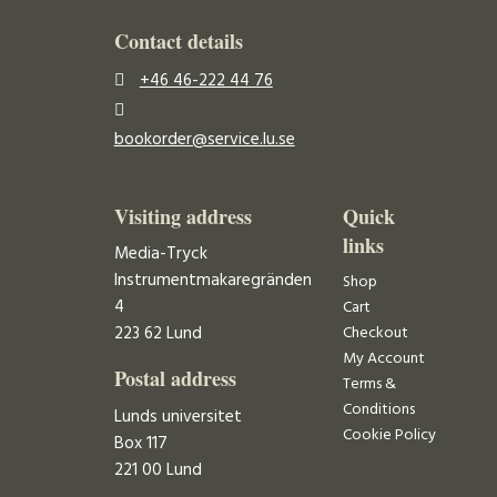
Contact details
+46 46-222 44 76
bookorder@service.lu.se
Visiting address
Quick
links
Media-Tryck
Instrumentmakaregränden
Shop
4
Cart
223 62 Lund
Checkout
My Account
Postal address
Terms &
Conditions
Lunds universitet
Cookie Policy
Box 117
221 00 Lund