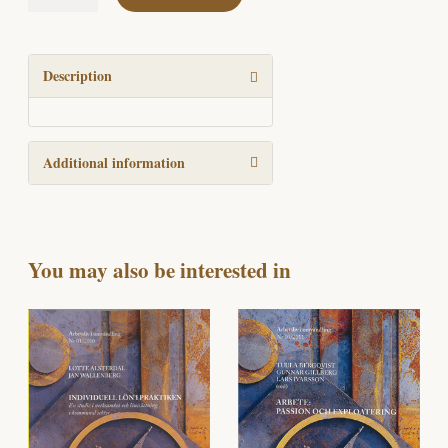
i
offentlig
verksamhet
quantity
Description
Additional information
You may also be interested in