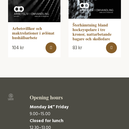
Šterhämtning bland
Arbetsvillkor och
hockeyspelare i tre
maktrelationer i avlönat
kronor, nattarbetande
hushållsarbete
bagare och skolledare
104
kr
83
kr
Opening hours
Monday â€“ Friday
9.00–15.00
Closed for lunch
12.30–13.00