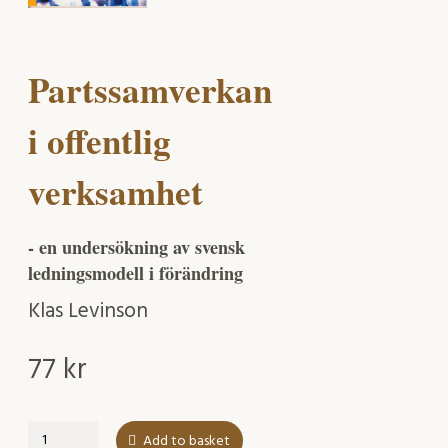
Partssamverkan
i offentlig
verksamhet
- en undersökning av svensk
ledningsmodell i förändring
Klas Levinson
77
kr
Partssamverkan
Add to basket