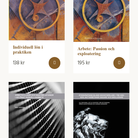
Individuell lön i
Arbete: Passion och
praktiken
exploatering
138
kr
195
kr