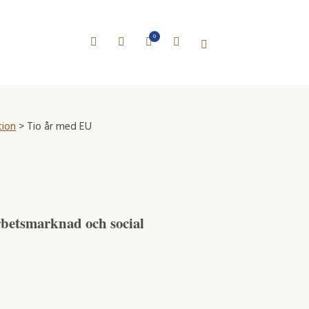
0
tion
> Tio år med EU
 arbetsmarknad och social