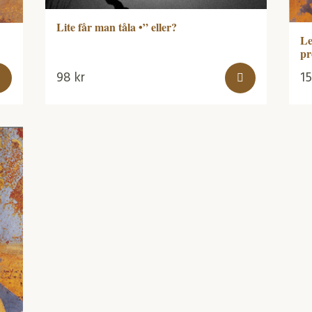
Lite får man tåla •” eller?
Le
pr
98
kr
1