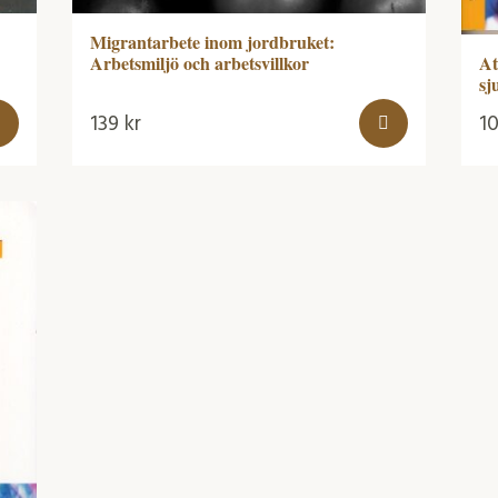
Migrantarbete inom jordbruket:
Arbetsmiljö och arbetsvillkor
At
sj
139
kr
1