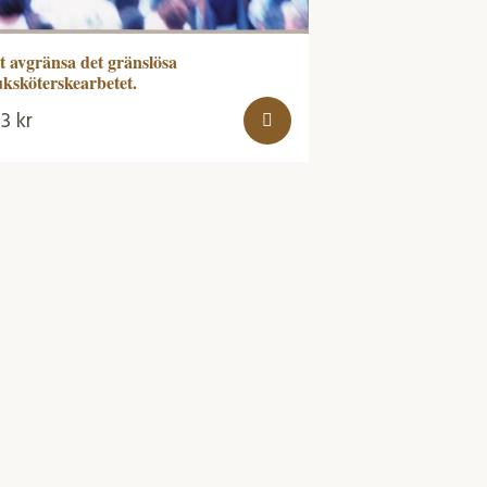
t avgränsa det gränslösa
uksköterskearbetet.
03
kr