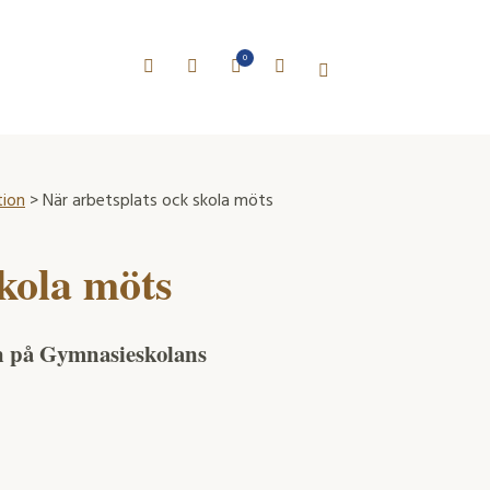
0
tion
> När arbetsplats ock skola möts
skola möts
n på Gymnasieskolans