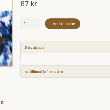
87
kr
När
Add to basket
arbetsplats
ock
skola
möts
Description
quantity
Additional information
in