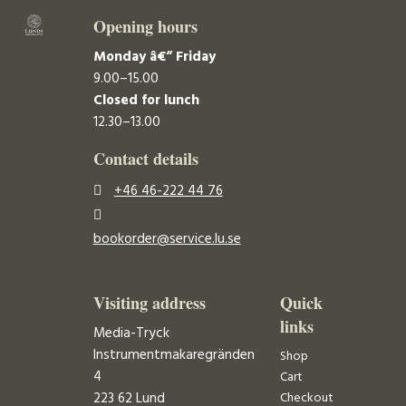
Opening hours
Monday â€“ Friday
9.00–15.00
Closed for lunch
12.30–13.00
Contact details
+46 46-222 44 76
bookorder@service.lu.se
Visiting address
Quick
links
Media-Tryck
Instrumentmakaregränden
Shop
4
Cart
223 62 Lund
Checkout