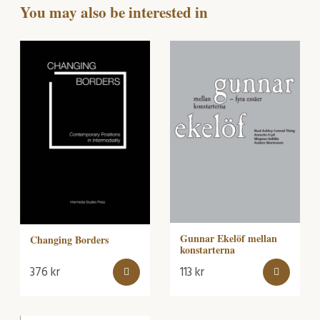
You may also be interested in
Gunnar Ekelöf mellan
Changing Borders
konstarterna
376
kr
113
kr