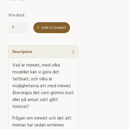
10 in stock
Minnet
Add to basket
och
minnandet
i
litteraturen
Description
quantity
Vad är minnet, med vilka
modeller kan vi göra det
fattbart, och vilka är
möjligheterna att med minnet
återskapa det som glömts bort
eller på annat sätt gått
förlorat?
Frågan om minnet och det att
minnas har sedan urminnes