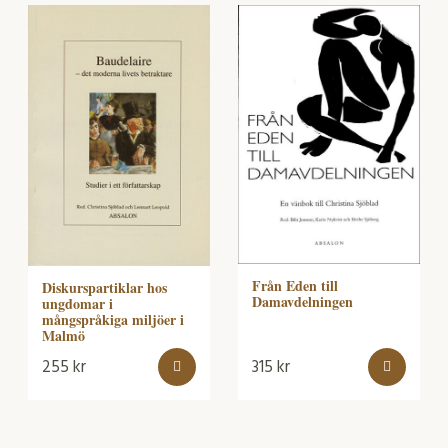
Från Eden till
Diskurspartiklar hos
Damavdelningen
ungdomar i
mångspråkiga miljöer i
Malmö
255
kr
315
kr