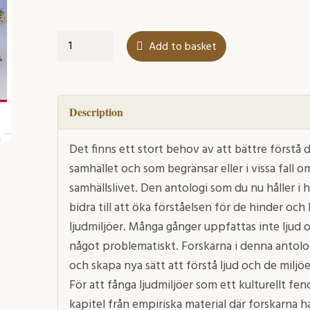
Ljud
Add to basket
tar
plats
quantity
Description
Det finns ett stort behov av att bättre förstå 
samhället och som begränsar eller i vissa fall om
samhällslivet. Den antologi som du nu håller i
bidra till att öka förståelsen för de hinder och
ljudmiljöer. Många gånger uppfattas inte ljud 
något problematiskt. Forskarna i denna antolog
och skapa nya sätt att förstå ljud och de miljö
För att fånga ljudmiljöer som ett kulturellt fe
kapitel från empiriska material där forskarna ha