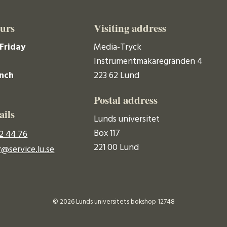
urs
Visiting address
Friday
Media-Tryck
Instrumentmakaregränden 4
unch
223 62 Lund
Postal address
ails
Lunds universitet
Box 117
2 44 76
221 00 Lund
@service.lu.se
© 2026 Lunds universitets bokshop 12748