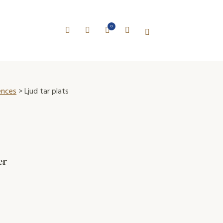
0
ences
> Ljud tar plats
er