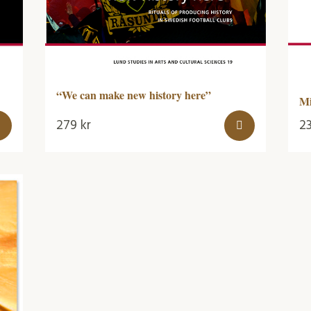
“We can make new history here”
Mi
279
kr
2