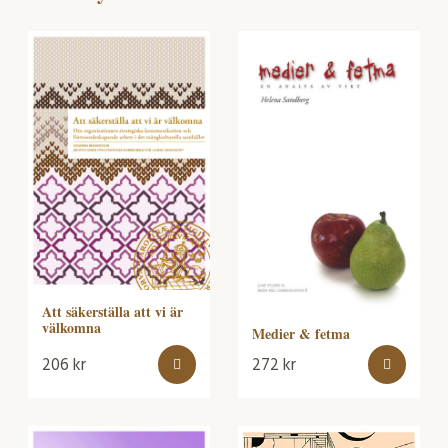
Att säkerställa att vi är
välkomna
Medier & fetma
206
kr
272
kr