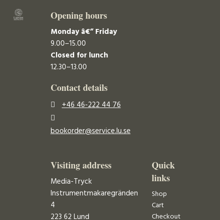
Opening hours
Monday â€“ Friday
9.00–15.00
Closed for lunch
12.30–13.00
Contact details
+46 46-222 44 76
bookorder@service.lu.se
Visiting address
Quick
links
Media-Tryck
Instrumentmakaregränden
Shop
4
Cart
223 62 Lund
Checkout