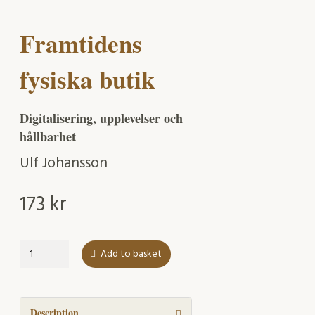
Framtidens
fysiska butik
Digitalisering, upplevelser och
hållbarhet
Ulf Johansson
173
kr
Framtidens
Add to basket
fysiska
butik
quantity
Description