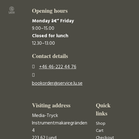
Opening hours
Monday â€“ Friday
9.00–15.00
Closed for lunch
12.30–13.00
Contact details
+46 46-222 44 76
bookorder@service.lu.se
Visiting address
Quick
links
Media-Tryck
Instrumentmakaregränden
Shop
4
Cart
223 62 Lund
Checkout