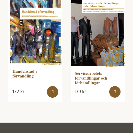
Handelsstad i
Servicearbetets
förvandling
förvandlingar och
förhandlingar
172
kr
139
kr