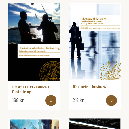
Rhetorical business
Kustnära yrkesfiske i
förändring
188
kr
213
kr