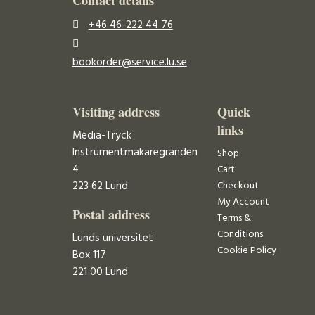
Contact details
+46 46-222 44 76
bookorder@service.lu.se
Visiting address
Quick
links
Media-Tryck
Instrumentmakaregränden
Shop
4
Cart
223 62 Lund
Checkout
My Account
Postal address
Terms &
Conditions
Lunds universitet
Cookie Policy
Box 117
221 00 Lund