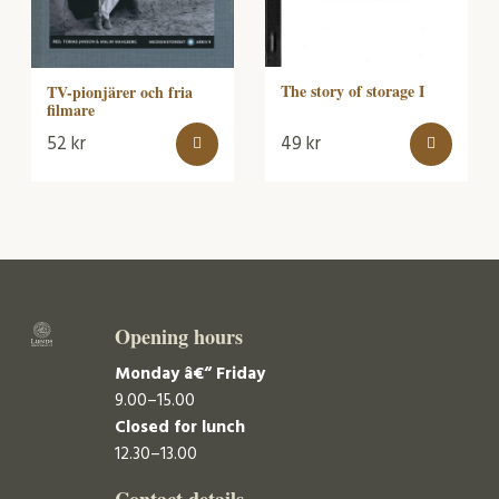
The story of storage I
TV-pionjärer och fria
filmare
52
kr
49
kr
Opening hours
Monday â€“ Friday
9.00–15.00
Closed for lunch
12.30–13.00