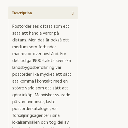
en
större
Description
värld
quantity
Postorder ses oftast som ett
sätt att handla varor på
distans. Men det är också ett
medium som förbinder
människor över avstånd. För
det tidiga 1900-talets svenska
landsbygdsbefolkning var
postorder lika mycket ett sätt
att komma i kontakt med en
större värld som ett sätt att
göra inköp. Människor svarade
på varuannonser, läste
postorderkataloger, var
försäljningsagenter i sina
lokalsamhällen och tog del av