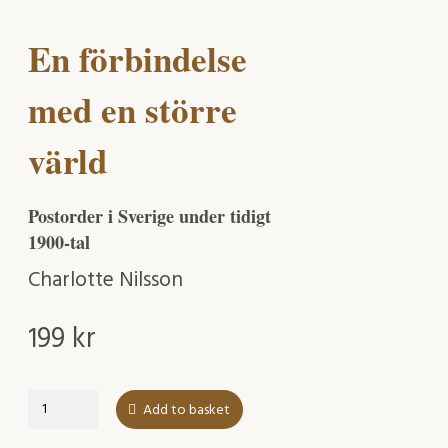
En förbindelse
med en större
värld
Postorder i Sverige under tidigt
1900-tal
Charlotte Nilsson
199
kr
En
Add to basket
förbindelse
med