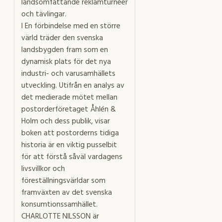
landsomfattande reklamturnéer
och tävlingar.
I En förbindelse med en större
värld träder den svenska
landsbygden fram som en
dynamisk plats för det nya
industri- och varusamhällets
utveckling. Utifrån en analys av
det medierade mötet mellan
postorderföretaget Åhlén &
Holm och dess publik, visar
boken att postorderns tidiga
historia är en viktig pusselbit
för att förstå såväl vardagens
livsvillkor och
föreställningsvärldar som
framväxten av det svenska
konsumtionssamhället.
CHARLOTTE NILSSON är