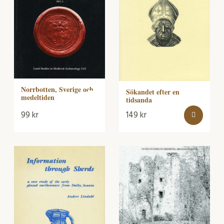
Norrbotten, Sverige och
Sökandet efter en
medeltiden
tidsanda
99
kr
149
kr