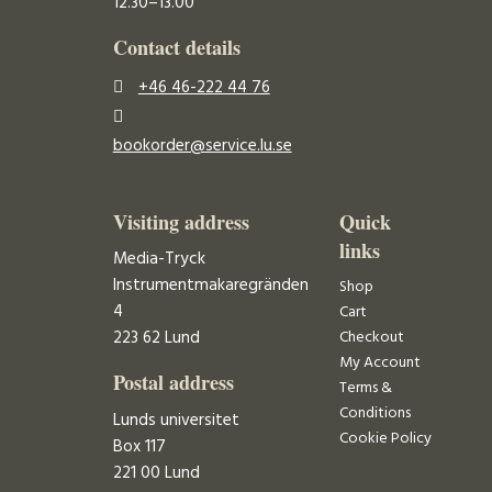
12.30–13.00
Contact details
+46 46-222 44 76
bookorder@service.lu.se
Visiting address
Quick
links
Media-Tryck
Instrumentmakaregränden
Shop
4
Cart
223 62 Lund
Checkout
My Account
Postal address
Terms &
Conditions
Lunds universitet
Cookie Policy
Box 117
221 00 Lund