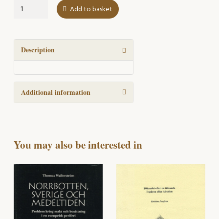
Dendrokronologi
Add to basket
och
medeltida
kyrkor
quantity
Description
Additional information
You may also be interested in