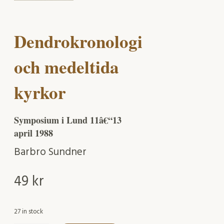
Dendrokronologi
och medeltida
kyrkor
Symposium i Lund 11â€“13
april 1988
Barbro Sundner
49
kr
27 in stock