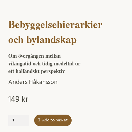
Bebyggelsehierarkier
och bylandskap
Om övergången mellan
vikingatid och tidig medeltid ur
ett halländskt perspektiv
Anders Håkansson
149
kr
Bebyggelsehierarkier
Add to basket
och
bylandskap