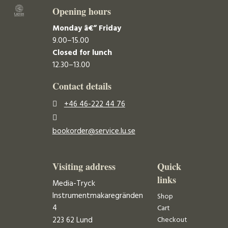
Opening hours
Monday â€“ Friday
9.00–15.00
Closed for lunch
12.30–13.00
Contact details
+46 46-222 44 76
bookorder@service.lu.se
Visiting address
Quick
links
Media-Tryck
Instrumentmakaregränden
Shop
4
Cart
223 62 Lund
Checkout