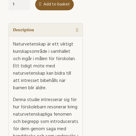
Barn
Add to basket
resonerar
kring
naturvetenskapliga
fenomen
Description
quantity
Naturvetenskap är ett viktigt
kunskapsområde i samhället
och ingår i målen för förskolan.
Ett tidigt möte med
naturvetenskap kan bidra till
att intresset bibehålls när
barnen blir äldre.
Denna studie intresserar sig för
hur förskolebarn resonerar kring
naturvetenskapliga fenomen
och begrepp som introducerats
för dem genom saga med