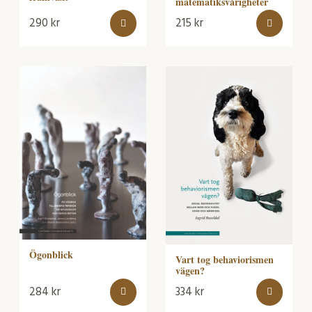
matematiksvårigheter
290
kr
215
kr
Ögonblick
Vart tog behaviorismen
vägen?
284
kr
334
kr