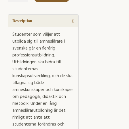
utbildas
till
svensklärare
i
Description
teori
och
Studenter som väljer att
praktik
utbilda sig till ämneslärare i
quantity
svenska går en flerårig
professionsutbildning.
Utbildningen ska bidra till
studenternas
kunskapsutveckling, och de ska
tillägna sig både
ämneskunskaper och kunskaper
om pedagogik, didaktik och
metodik. Under en lång
ämneslärarutbildning är det
rimligt att anta att
studenterna förändras och