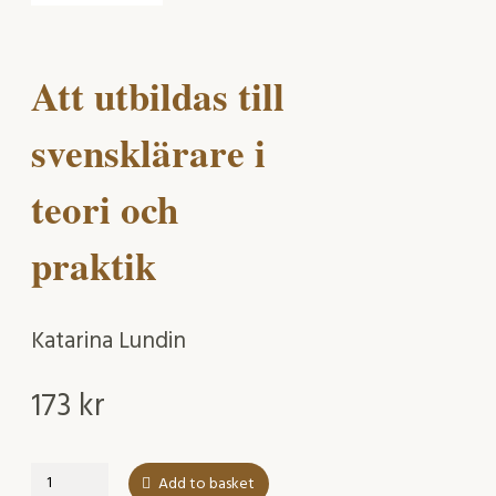
Att utbildas till
svensklärare i
teori och
praktik
Katarina Lundin
173
kr
Att
Add to basket