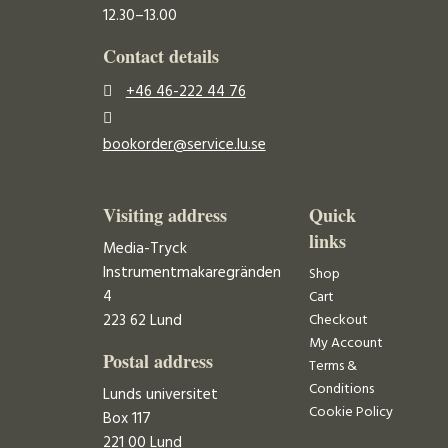
12.30–13.00
Contact details
+46 46-222 44 76
bookorder@service.lu.se
Visiting address
Quick
links
Media-Tryck
Instrumentmakaregränden
Shop
4
Cart
223 62 Lund
Checkout
My Account
Postal address
Terms &
Conditions
Lunds universitet
Cookie Policy
Box 117
221 00 Lund