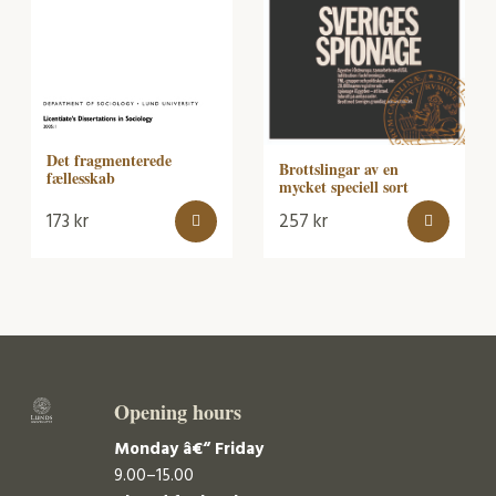
Det fragmenterede
Brottslingar av en
fællesskab
mycket speciell sort
173
kr
257
kr
Opening hours
Monday â€“ Friday
9.00–15.00