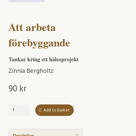
Att arbeta
förebyggande
Tankar kring ett hälsoprojekt
Zinnia Bergholtz
90
kr
Att
Add to basket
arbeta
förebyggande
quantity
Description