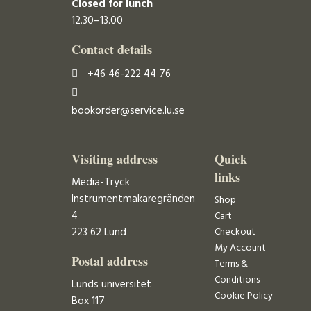
Closed for lunch
12.30–13.00
Contact details
+46 46-222 44 76
bookorder@service.lu.se
Visiting address
Quick
links
Media-Tryck
Instrumentmakaregränden
Shop
4
Cart
223 62 Lund
Checkout
My Account
Postal address
Terms &
Conditions
Lunds universitet
Cookie Policy
Box 117