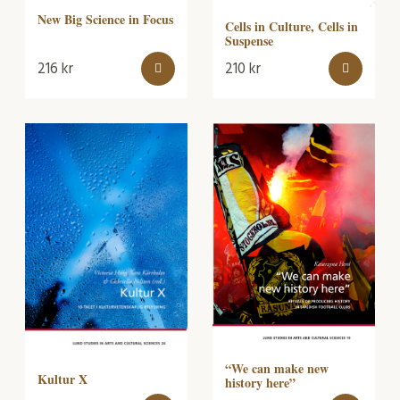
New Big Science in Focus
Cells in Culture, Cells in
Suspense
216
kr
210
kr
“We can make new
Kultur X
history here”