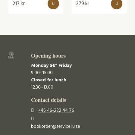
217
kr
279
kr
Opening hours
Monday â€“ Friday
9.00–15.00
Closed for lunch
12.30–13.00
Contact details
+46 46-222 44 76
bookorder@service.lu.se