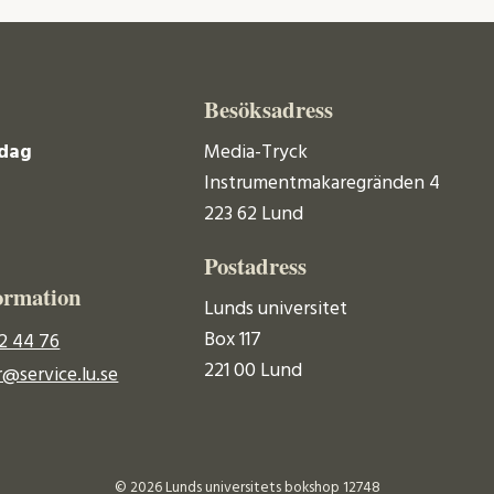
Besöksadress
dag
Media-Tryck
Instrumentmakaregränden 4
223 62 Lund
Postadress
ormation
Lunds universitet
Box 117
2 44 76
221 00 Lund
@service.lu.se
© 2026 Lunds universitets bokshop 12748