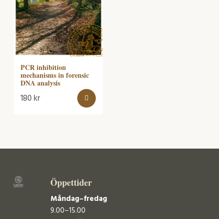
PCR inhibition
mechanisms in forensic
DNA analysis
180
kr
Öppettider
Måndag–fredag
9.00–15.00