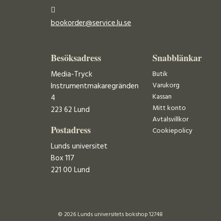
bookorder@service.lu.se
Besöksadress
Snabblänkar
Media-Tryck
Butik
Varukorg
Instrumentmakaregränden
Kassan
4
Mitt konto
223 62 Lund
Avtalsvillkor
Postadress
Cookiepolicy
Lunds universitet
Box 117
221 00 Lund
© 2026 Lunds universitets bokshop 12748