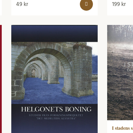
49
kr
199
kr
I stadens 