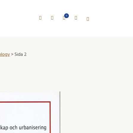
0
ology
> Sida 2