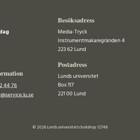
Besöksadress
dag
Media-Tryck
Instrumentmakaregränden 4
223 62 Lund
Postadress
ormation
Lunds universitet
Box 117
2 44 76
221 00 Lund
@service.lu.se
© 2026 Lunds universitets bokshop 12748