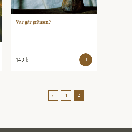
Var går gränsen?
149
kr
←
1
2