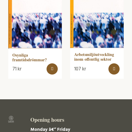
Arbetsmiljöutveckling
Osynliga
inom offentlig sektor
framtidsdrömmar?
71
kr
107
kr
Opening hours
Monday â€“ Friday