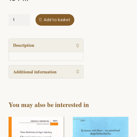
Deltidsarbetslöshet
Add to basket
som
lösning
eller
problem
Description
för
arbetsgivare
och
Additional information
företagare
quantity
You may also be interested in