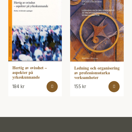
Hertig av ovisshet –
Ledning och organisering
aspekter på
av professionsstarka
yrkeskunnande
verksamheter
184
kr
155
kr