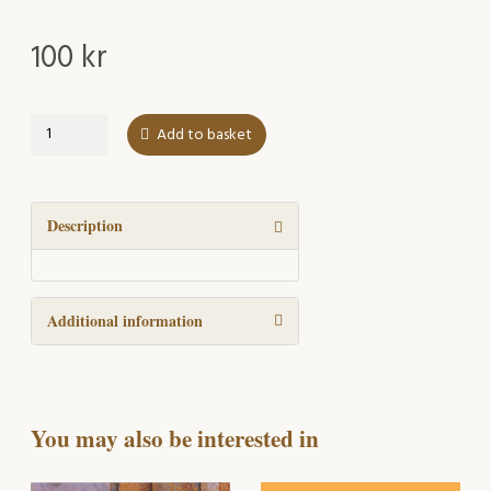
100
kr
Arbetsmiljö-
Add to basket
och
hälsoarbete
i
småföretag
Description
-
försök
till
Additional information
helhetsbild
quantity
You may also be interested in