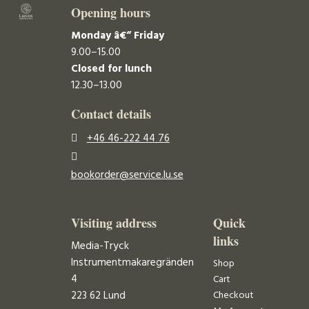
Opening hours
Monday â€“ Friday
9.00–15.00
Closed for lunch
12.30–13.00
Contact details
+46 46-222 44 76
bookorder@service.lu.se
Visiting address
Quick
links
Media-Tryck
Instrumentmakaregränden
Shop
4
Cart
223 62 Lund
Checkout